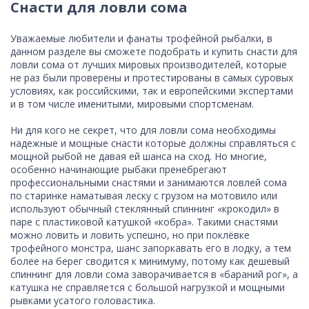
Снасти для ловли сома
Уважаемые любители и фанаты трофейной рыбалки, в
данном разделе вы сможете подобрать и купить снасти для
ловли сома от лучших мировых производителей, которые
не раз были проверены и протестированы в самых суровых
условиях, как российскими, так и европейскими экспертами
и в том числе именитыми, мировыми спортсменам.
Ни для кого не секрет, что для ловли сома необходимы
надежные и мощные снасти которые должны справляться с
мощной рыбой не давая ей шанса на сход. Но многие,
особенно начинающие рыбаки пренебрегают
профессиональными снастями и занимаются ловлей сома
по старинке наматывая леску с грузом на мотовило или
используют обычный стеклянный спиннинг «крокодил» в
паре с пластиковой катушкой «кобра». Такими снастями
можно ловить и ловить успешно, но при поклёвке
трофейного монстра, шанс запоркавать его в лодку, а тем
более на берег сводится к минимуму, потому как дешевый
спиннинг для ловли сома заворачивается в «бараний рог», а
катушка не справляется с большой нагрузкой и мощными
рывками усатого головастика.