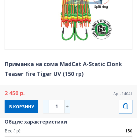
Приманка на сома MadCat A-Static Clonk
Teaser Fire Tiger UV (150 гр)
2 450 р.
Арт. 14041
1
-
+
В КОРЗИНУ
Общие характеристики
Вес (гр):
150