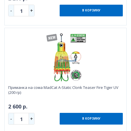
-
+
1
В КОРЗИНУ
Приманка на сома MadCat A-Static Clonk Teaser Fire Tiger UV
(200 гр)
2 600 р.
-
+
1
В КОРЗИНУ