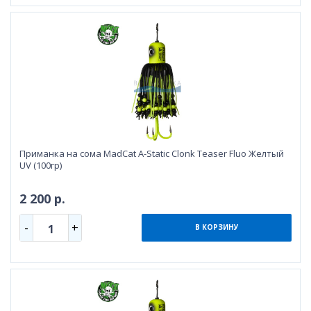
Приманка на сома MadCat A-Static Clonk Teaser Fluo Желтый
UV (100гр)
2 200 р.
-
+
1
В КОРЗИНУ