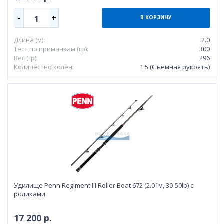
-
+
1
В КОРЗИНУ
Длина (м):
2.0
Тест по приманкам (гр):
300
Вес (гр):
296
Количество колен:
1.5 (Съемная рукоять)
Удилище Penn Regiment III Roller Boat 672 (2.01м, 30-50lb) с
роликами
17 200 р.