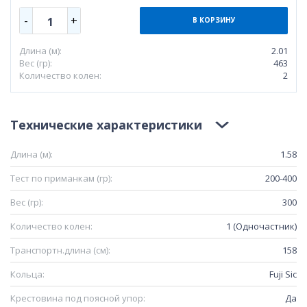
-
+
1
В КОРЗИНУ
Длина (м):
2.01
Вес (гр):
463
Количество колен:
2
Технические характеристики
Длина (м):
1.58
Тест по приманкам (гр):
200-400
Вес (гр):
300
Количество колен:
1 (Одночастник)
Транспортн.длина (см):
158
Кольца:
Fuji Sic
Крестовина под поясной упор:
Да