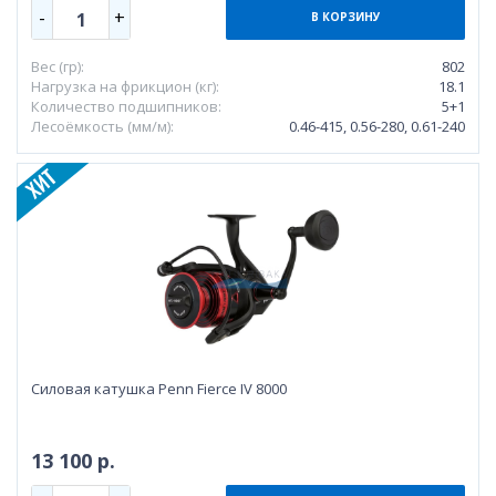
-
+
1
В КОРЗИНУ
Вес (гр):
802
Нагрузка на фрикцион (кг):
18.1
Количество подшипников:
5+1
Лесоёмкость (мм/м):
0.46-415, 0.56-280, 0.61-240
Силовая катушка Penn Fierce IV 8000
13 100 р.