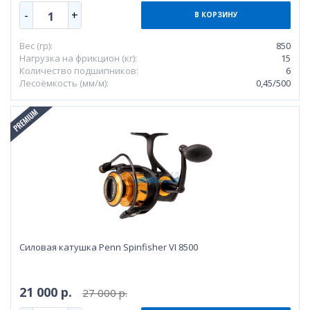
-
+
1
В КОРЗИНУ
Вес (гр):
850
Нагрузка на фрикцион (кг):
15
Количество подшипников:
6
Лесоёмкость (мм/м):
0,45/500
Силовая катушка Penn Spinfisher VI 8500
21 000 р.
27 000 р.