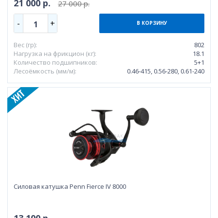
21 000 р.
27 000 р.
-
+
1
В КОРЗИНУ
Вес (гр):
802
Нагрузка на фрикцион (кг):
18.1
Количество подшипников:
5+1
Лесоёмкость (мм/м):
0.46-415, 0.56-280, 0.61-240
Силовая катушка Penn Fierce IV 8000
13 100 р.