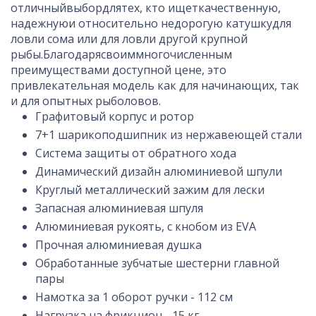
отличный
выбор
для
тех, кто ищет
качественную
,
надежную
и относительно недорогую катушку
для
ловли сома или для ловли другой крупной
рыбы
.
Благодаря
своим
многочисленным
преимуществам
и доступной цене, это
привлекательная модель как для начинающих, так
и для опытных рыболовов.
Графитовый корпус и ротор
7+1 шарикоподшипник из нержавеющей стали
Система защиты от обратного хода
Динамический дизайн алюминиевой шпули
Круглый металлический зажим для лески
Запасная алюминиевая шпуля
Алюминиевая рукоять, с кнобом из EVA
Прочная алюминиевая душка
Обработанные зубчатые шестерни главной
пары
Намотка за 1 оборот ручки - 112 см
Нагрузка на фрикцион - 15 кг